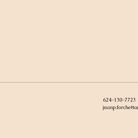
624-130-7723
juanp.forchett