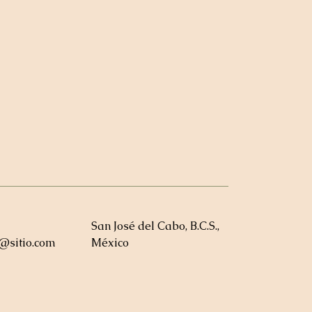
San José del Cabo, B.C.S.,
a@sitio.com
México