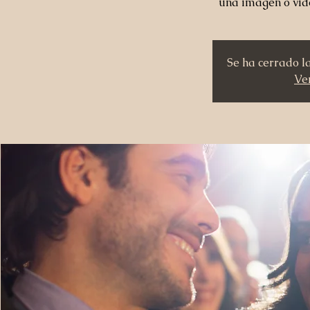
una imagen o vid
Se ha cerrado l
Ver