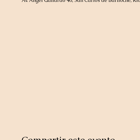
Av. Ángel Gallardo 40, San Carlos de Bariloche, Rí
Compartir este evento