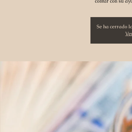
contar con su a
Se ha cerrado l
Ver