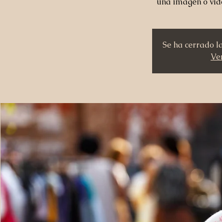
una imagen o vid
Se ha cerrado l
Ver