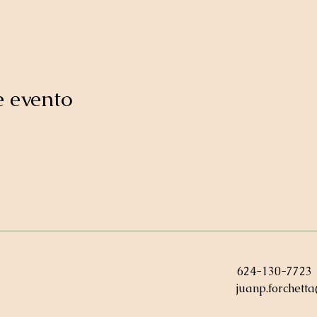
e evento
624-130-7723
juanp.forchett