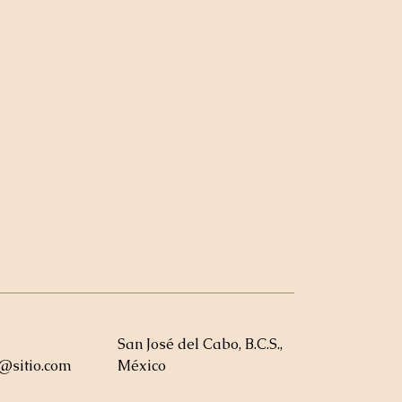
San José del Cabo, B.C.S.,
a@sitio.com
México