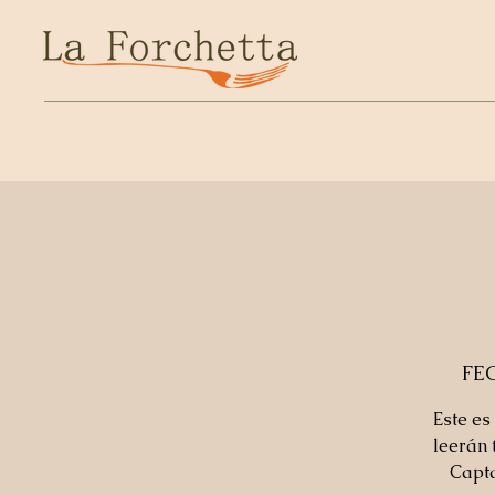
FE
Este es
leerán 
Capta