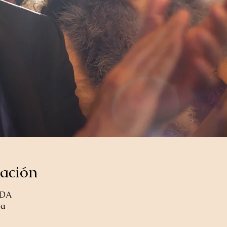
cación
ADA
da