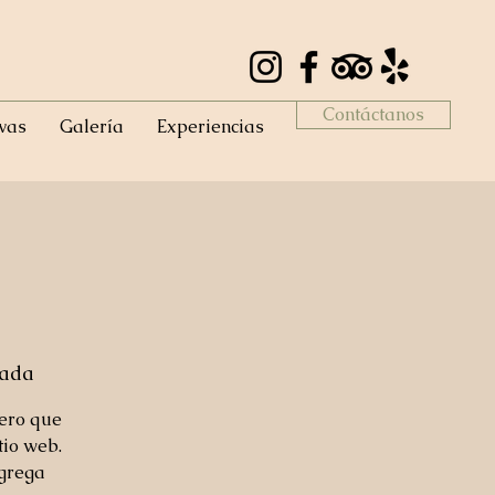
Contáctanos
vas
Galería
Experiencias
mada
mero que
tio web.
agrega