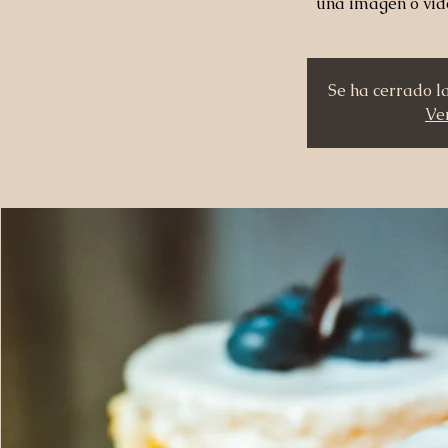
una imagen o vid
Se ha cerrado l
Ver