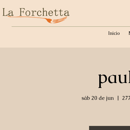
Inicio
paul
sáb 20 de jun
  |  
27