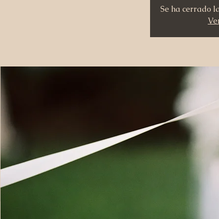
Se ha cerrado l
Ver