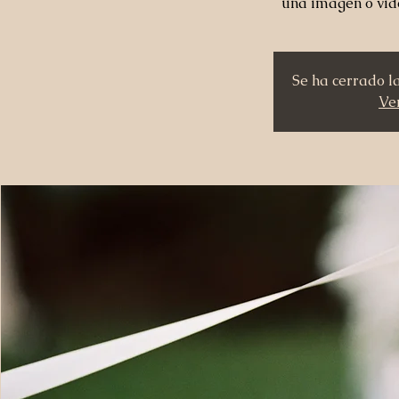
una imagen o vid
Se ha cerrado l
Ver