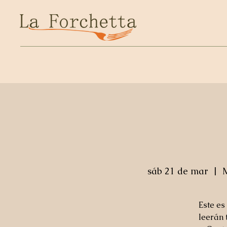
sáb 21 de mar
  |  
M
Este es
leerán 