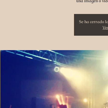
una imagen o vid
Se ha cerrado l
Ver