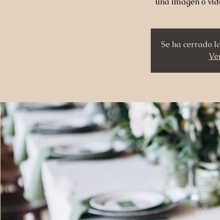
una imagen o vid
Se ha cerrado l
Ver