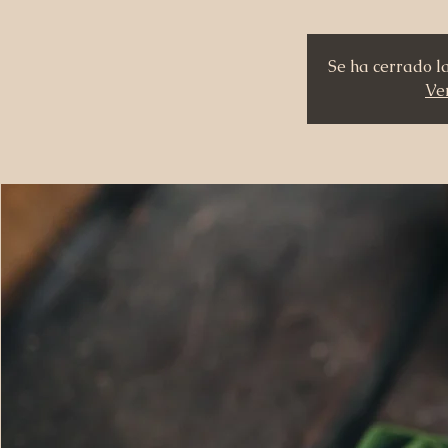
Se ha cerrado l
Ver