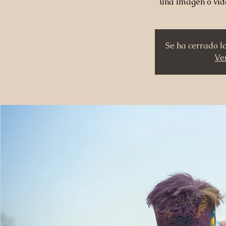
una imagen o vid
Se ha cerrado l
Ver