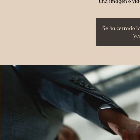
una imagen o vid
Se ha cerrado l
Ver