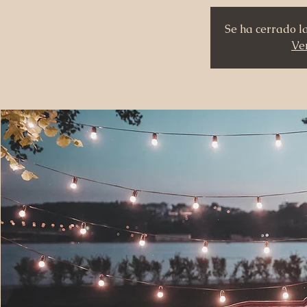
Se ha cerrado l
Ver