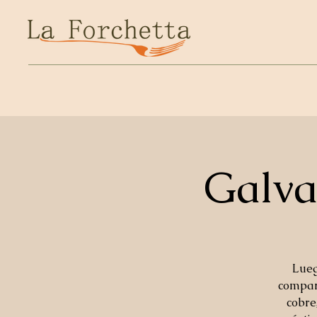
Galva
Lueg
compart
cobre