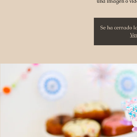
una imagen o vid
Se ha cerrado l
Ver