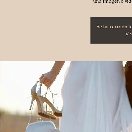
una imagen o vid
Se ha cerrado l
Ver