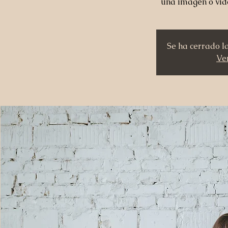
una imagen o vid
Se ha cerrado l
Ver