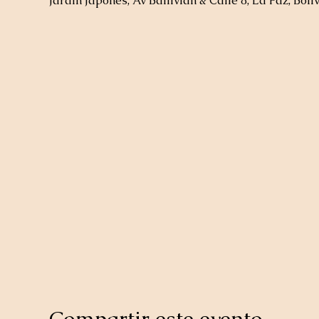
Jardín Japones, Av Ballivián & Calle 8, La Paz, Boli
Compartir este evento