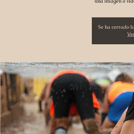
una imagen o vid
Se ha cerrado l
Ver