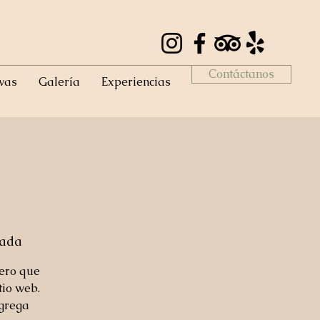
Contáctanos
vas
Galería
Experiencias
mada
mero que
tio web.
agrega