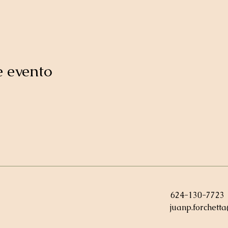
e evento
624-130-7723
juanp.forchett