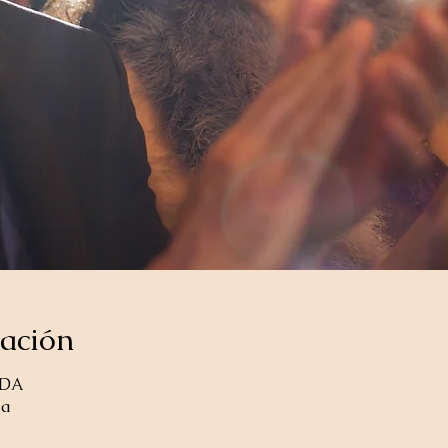
cación
ADA
da