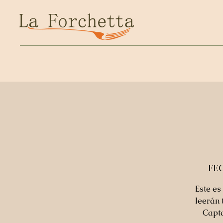
FE
Este es
leerán 
Capta