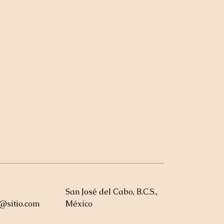
San José del Cabo, B.C.S.,
a@sitio.com
México