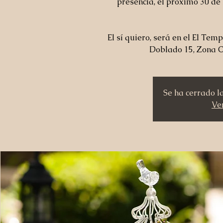
presencia, el próximo 30 de
El sí quiero, será en el El Te
Se ha cerrado l
Ver