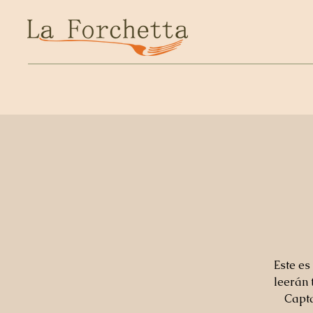
Este es
leerán 
Capta