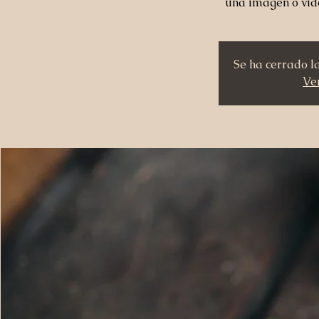
una imagen o vid
Se ha cerrado l
Ver